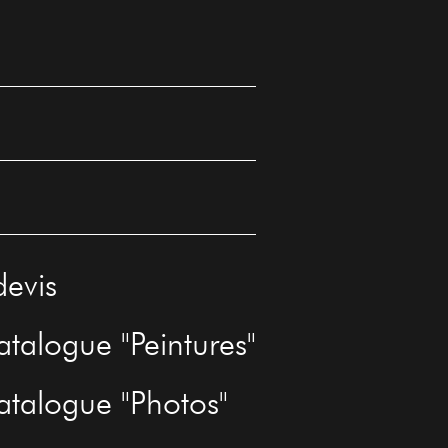
devis
atalogue "Peintures"
catalogue "Photos"