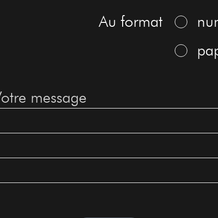
Au format
nu
pap