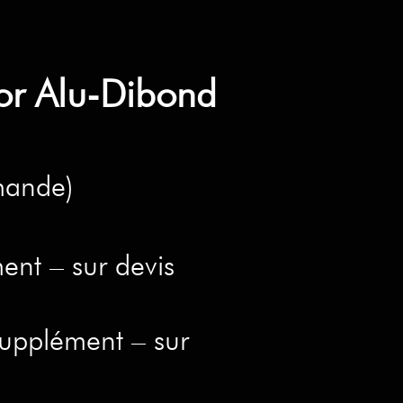
oor Alu-Dibond
mande)
ent – sur devis
supplément – sur