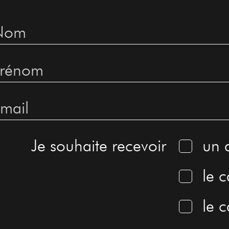
Je souhaite recevoir
un 
le c
le 